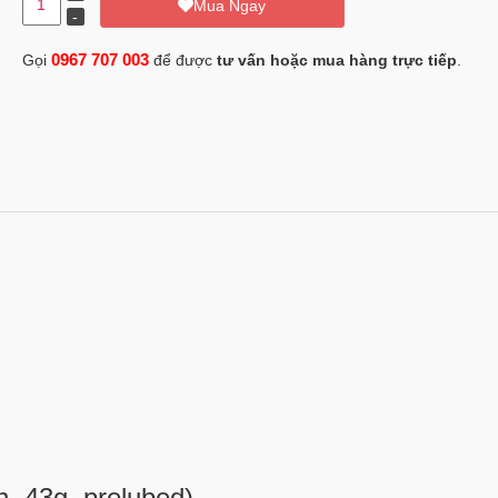
Mua Ngay
0967 707 003
Gọi
để được
tư vấn hoặc mua hàng trực tiếp
.
n, 43g, prelubed).