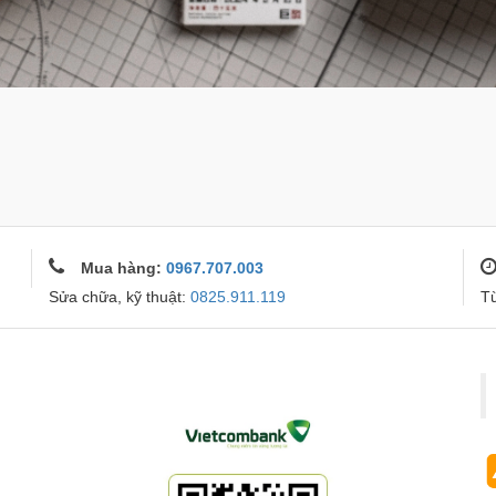
Mua hàng:
0967.707.003
Sửa chữa, kỹ thuật:
0825.911.119
T