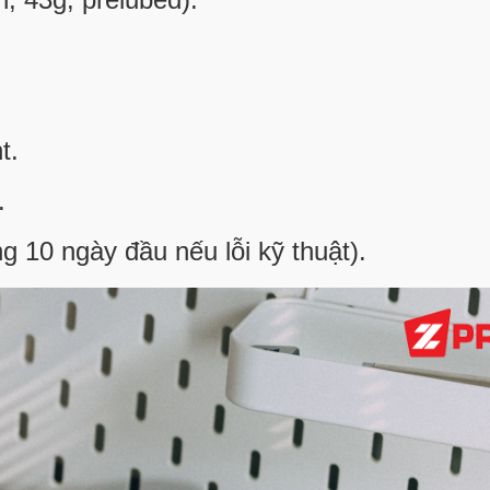
t.
.
g 10 ngày đầu nếu lỗi kỹ thuật).