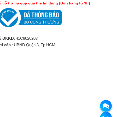
́ hỗ trợ trả góp qua thẻ tín dụng (Đơn hàng từ 3tr)
ố ĐKKD
: 41C8020203
ơi cấp
: UBND Quận 3, Tp.HCM