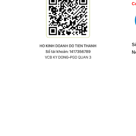
Co
S
N