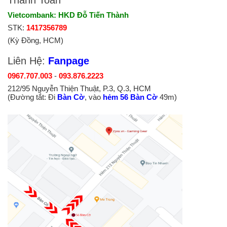
Thanh Toán
Vietcombank: HKD Đỗ Tiến Thành
STK:
1417356789
(Kỳ Đồng, HCM)
Liên Hệ:
Fanpage
0967.707.003
-
093.876.2223
212/95 Nguyễn Thiện Thuật, P.3, Q.3, HCM
(Đường tắt: Đi
Bàn Cờ
, vào
hẻm 56 Bàn Cờ
49m)