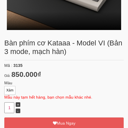
Bàn phím cơ Kataaa - Model VI (Bản
3 mode, mạch hàn)
Mã :
3135
850.000₫
Giá :
Màu
Xám
Mẫu này tạm hết hàng, bạn chọn mẫu khác nhé.
Mua Ngay