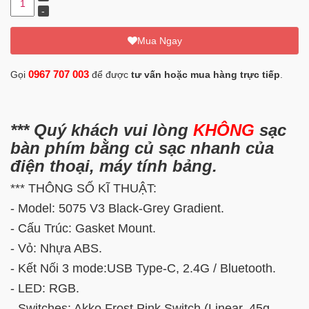
Mua Ngay
0967 707 003
Gọi
để được
tư vấn hoặc mua hàng trực tiếp
.
*** Quý khách vui lòng
KHÔNG
sạc
bàn phím bằng củ sạc nhanh của
điện thoại, máy tính bảng.
*** THÔNG SỐ KĨ THUẬT:
- Model: 5075 V3 Black-Grey Gradient.
- Cấu Trúc: Gasket Mount.
- Vỏ: Nhựa ABS.
- Kết Nối 3 mode:USB Type-C, 2.4G / Bluetooth.
- LED: RGB.
- Switches: Akko Frost Pink Switch (Linear, 45g,