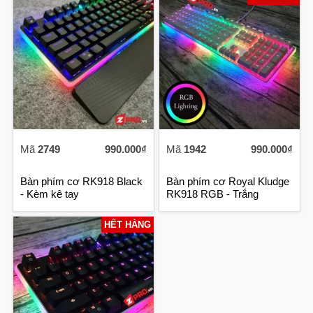
Mã
2749
990.000₫
Mã
1942
990.000₫
Bàn phím cơ RK918 Black
Bàn phím cơ Royal Kludge
- Kèm kê tay
RK918 RGB - Trắng
HẾT HÀNG