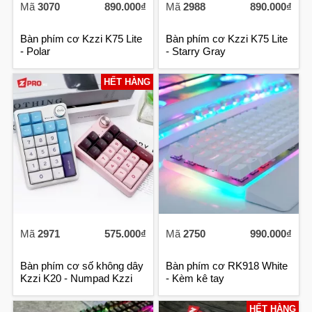
Mã
3070
890.000₫
Mã
2988
890.000₫
Bàn phím cơ Kzzi K75 Lite
Bàn phím cơ Kzzi K75 Lite
- Polar
- Starry Gray
HẾT HÀNG
Mã
2971
575.000₫
Mã
2750
990.000₫
Bàn phím cơ số không dây
Bàn phím cơ RK918 White
Kzzi K20 - Numpad Kzzi
- Kèm kê tay
K20 (3 Mode)
HẾT HÀNG