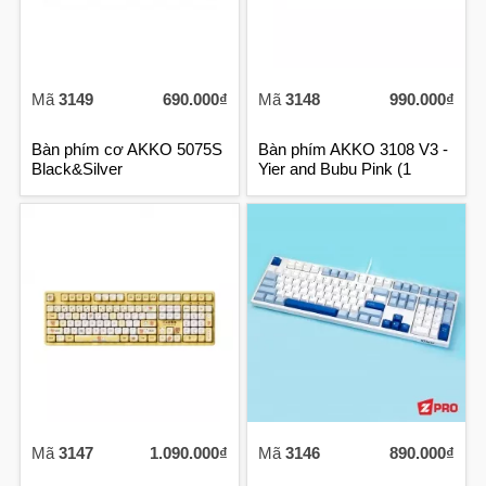
Mã
3149
690.000₫
Mã
3148
990.000₫
Bàn phím cơ AKKO 5075S
Bàn phím AKKO 3108 V3 -
Black&Silver
Yier and Bubu Pink (1
Mode)
Mã
3147
1.090.000₫
Mã
3146
890.000₫