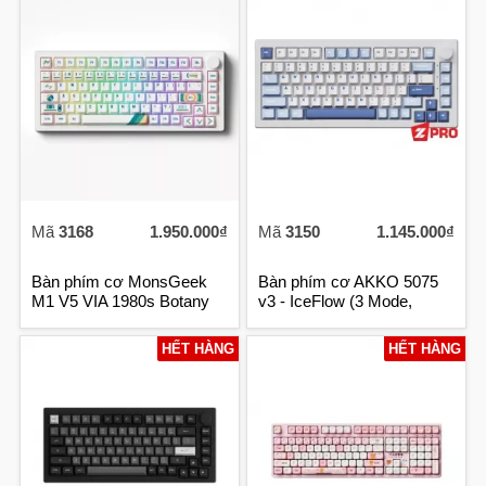
Mã
3168
1.950.000₫
Mã
3150
1.145.000₫
Bàn phím cơ MonsGeek
Bàn phím cơ AKKO 5075
M1 V5 VIA 1980s Botany
v3 - IceFlow (3 Mode,
Switch - 3 Mode
10.000mAh)
HẾT HÀNG
HẾT HÀNG