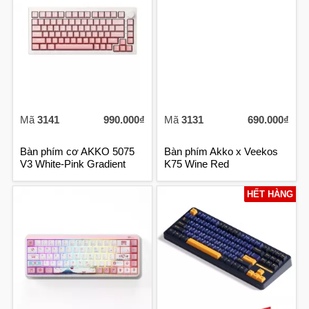
Mã
3141
990.000₫
Mã
3131
690.000₫
Bàn phím cơ AKKO 5075
Bàn phím Akko x Veekos
V3 White-Pink Gradient
K75 Wine Red
(Frost Pink)
HẾT HÀNG