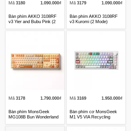
Mã
3180
1.090.000₫
Mã
3179
1.090.000₫
Bàn phím AKKO 3108RF
Bàn phím AKKO 3108RF
v3 Yier and Bubu Pink (2
v3 Kuromi (2 Mode)
Mode)
Mã
3178
1.790.000₫
Mã
3169
1.950.000₫
Bàn phím MonsGeek
Bàn phím cơ MonsGeek
MG108B Bun Wonderland
M1 V5 VIA Recycling
(RGB, 3 Mode)
Botany Switch- - 3 Mode