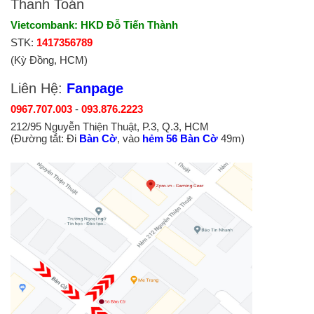
Thanh Toán
Vietcombank: HKD Đỗ Tiến Thành
STK:
1417356789
(Kỳ Đồng, HCM)
Liên Hệ:
Fanpage
0967.707.003
-
093.876.2223
212/95 Nguyễn Thiện Thuật, P.3, Q.3, HCM
(Đường tắt: Đi
Bàn Cờ
, vào
hẻm 56 Bàn Cờ
49m)