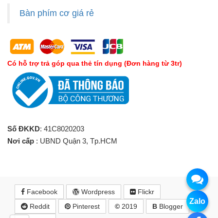
Bàn phím cơ giá rẻ
Có hỗ trợ trả góp qua thẻ tín dụng (Đơn hàng từ 3tr)
Số ĐKKD
: 41C8020203
Nơi cấp
: UBND Quận 3, Tp.HCM
Facebook
Wordpress
Flickr
Zalo
Reddit
Pinterest
©
2019
B
Blogger