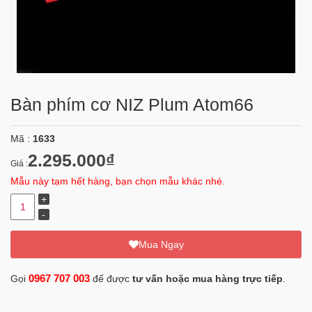
Bàn phím cơ NIZ Plum Atom66
Mã :
1633
2.295.000₫
Giá :
Mẫu này tạm hết hàng, bạn chọn mẫu khác nhé.
Mua Ngay
0967 707 003
Gọi
để được
tư vấn hoặc mua hàng trực tiếp
.