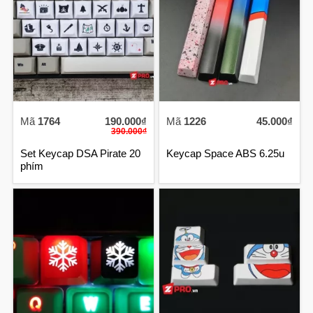
Mã
1764
190.000₫
Mã
1226
45.000₫
390.000₫
Set Keycap DSA Pirate 20
Keycap Space ABS 6.25u
phím