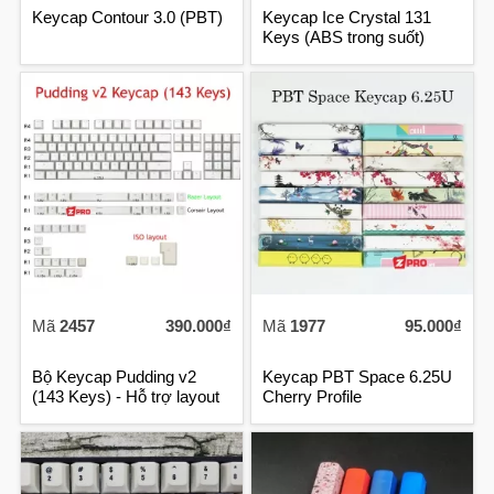
Keycap Contour 3.0 (PBT)
Keycap Ice Crystal 131
Keys (ABS trong suốt)
Mã
2457
390.000₫
Mã
1977
95.000₫
Bộ Keycap Pudding v2
Keycap PBT Space 6.25U
(143 Keys) - Hỗ trợ layout
Cherry Profile
68,84, Razer, Corsair