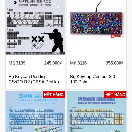
Mã
3139
245.000₫
Mã
3116
355.000₫
Bộ Keycap Pudding
Bộ Keycap Contour 3.0 -
CS:GO R2 (CBSA Profile)
130 Phím
HẾT HÀNG
HẾT HÀNG