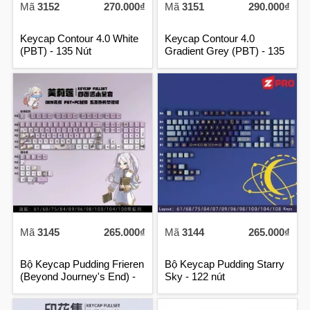
Mã
3152
270.000₫
Mã
3151
290.000₫
Keycap Contour 4.0 White
Keycap Contour 4.0
(PBT) - 135 Nút
Gradient Grey (PBT) - 135
Nút
Mã
3145
265.000₫
Mã
3144
265.000₫
Bộ Keycap Pudding Frieren
Bộ Keycap Pudding Starry
(Beyond Journey's End) -
Sky - 122 nút
122 nút