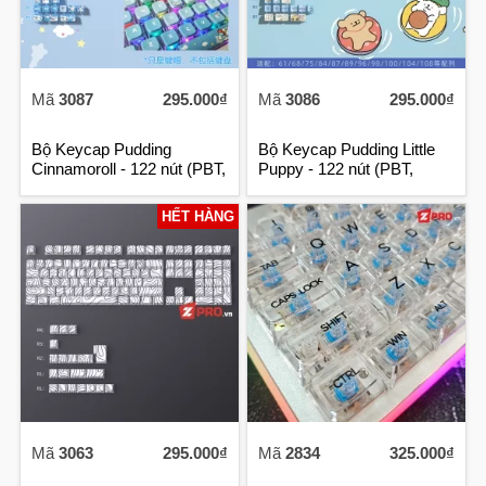
Mã
3087
295.000₫
Mã
3086
295.000₫
Bộ Keycap Pudding
Bộ Keycap Pudding Little
Cinnamoroll - 122 nút (PBT,
Puppy - 122 nút (PBT,
OEM Profile)
OEM Profile)
HẾT HÀNG
Mã
3063
295.000₫
Mã
2834
325.000₫