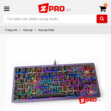
0
Trang chủ
Keycap
Keycap Khác