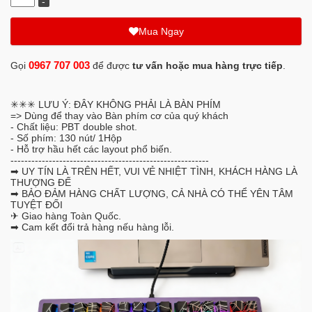
Mua Ngay
0967 707 003
Gọi
để được
tư vấn hoặc mua hàng trực tiếp
.
✳✳✳ LƯU Ý: ĐÂY KHÔNG PHẢI LÀ BÀN PHÍM
=> Dùng để thay vào Bàn phím cơ của quý khách
- Chất liệu: PBT double shot.
- Số phím: 130 nút/ 1Hộp
- Hỗ trợ hầu hết các layout phổ biến.
---------------------------------------------------------
➡ UY TÍN LÀ TRÊN HẾT, VUI VẺ NHIỆT TÌNH, KHÁCH HÀNG LÀ
THƯỢNG ĐẾ
➡ BẢO ĐẢM HÀNG CHẤT LƯỢNG, CẢ NHÀ CÓ THỂ YÊN TÂM
TUYỆT ĐỐI
✈ Giao hàng Toàn Quốc.
➡ Cam kết đổi trả hàng nếu hàng lỗi.