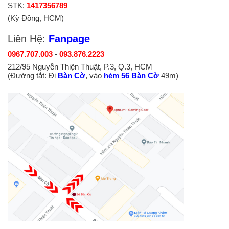
STK:
1417356789
(Kỳ Đồng, HCM)
Liên Hệ:
Fanpage
0967.707.003
-
093.876.2223
212/95 Nguyễn Thiện Thuật, P.3, Q.3, HCM
(Đường tắt: Đi
Bàn Cờ
, vào
hẻm 56 Bàn Cờ
49m)