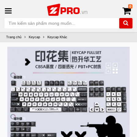
0
Trang chủ
Keycap
Keycap Khác