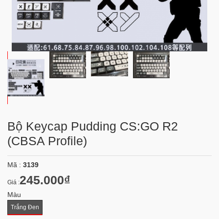
Bộ Keycap Pudding CS:GO R2
(CBSA Profile)
Mã :
3139
245.000₫
Giá :
Màu
Trắng Đen