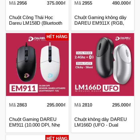
Mã
2956
375.000₫
Mã
2955
490.000₫
Chuột Công Thái Học
Chuột Gaming không dây
Dareu LM158D (Bluetooth
DAREU EM911X (RGB,
+ 2.4ghz)
72g)
HẾT HÀNG
Mã
2863
295.000₫
Mã
2810
295.000₫
Chuột Gaming DAREU
Chuột không dây DAREU
EM911 (10.000 DPI, Nhẹ
LM166D (UFO - Dual
72g)
Mode: Bluetooth + 2.4G)
HẾT HÀNG