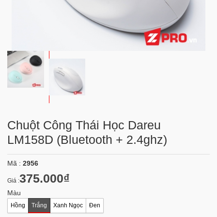
Chuột Công Thái Học Dareu
LM158D (Bluetooth + 2.4ghz)
Mã :
2956
375.000₫
Giá :
Màu
Hồng
Trắng
Xanh Ngọc
Đen