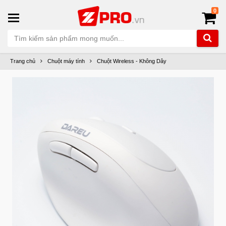
0
Trang chủ
Chuột máy tính
Chuột Wireless - Không Dây