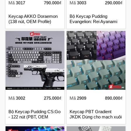
Mã
3017
790.000₫
Mã
3003
290.000₫
Keycap AKKO Doraemon
Bộ Keycap Pudding
(138 nút, OEM Profile)
Evangelion: Rei Ayanami
(PBT, OEM Profile)
Mã
3002
275.000₫
Mã
2909
890.000₫
Bộ Keycap Pudding CS:Go
Keycap PBT Gradient
- 122 nút (PBT, OEM
JKDK Dùng cho mạch xuôi
Profile)