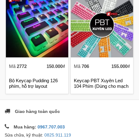
Mã
2772
150.000₫
Mã
706
155.000₫
Bộ Keycap Pudding 126
Keycap PBT Xuyên Led
phím, hỗ trợ layout
104 Phím (Dùng cho mạch
64,68,82,84,96,98
ngược)
Giao hàng toàn quốc
Mua hàng:
0967.707.003
Sửa chữa, kỹ thuật:
0825.911.119