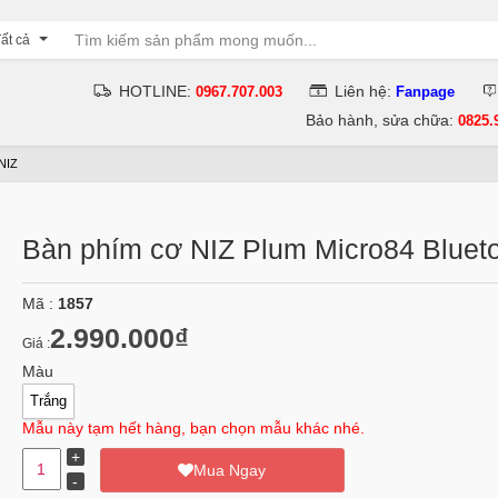
ất cả
HOTLINE:
Liên hệ:
0967.707.003
Fanpage
Bảo hành, sửa chữa:
0825.
NIZ
Bàn phím cơ NIZ Plum Micro84 Bluet
Mã :
1857
2.990.000₫
Giá :
Màu
Trắng
Mẫu này tạm hết hàng, bạn chọn mẫu khác nhé.
Mua Ngay