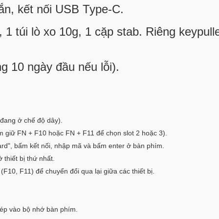
hắn, kết nối USB Type-C.
1 túi lò xo 10g, 1 cặp stab. Riêng keypull
ng 10 ngày đầu nếu lỗi).
đang ở chế độ dây).
m giữ FN + F10 hoặc FN + F11 để chọn slot 2 hoặc 3).
board", bấm kết nối, nhập mã và bấm enter ở bàn phím.
 thiết bị thứ nhất.
 (F10, F11) để chuyển đổi qua lại giữa các thiết bị.
hép vào bộ nhớ bàn phím.