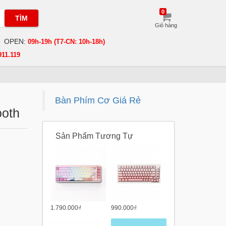
0
TÌM
Giỏ hàng
OPEN:
09h-19h (T7-CN: 10h-18h)
911.119
Bàn Phím Cơ Giá Rẻ
ooth
Sản Phẩm Tương Tự
1.790.000₫
990.000₫