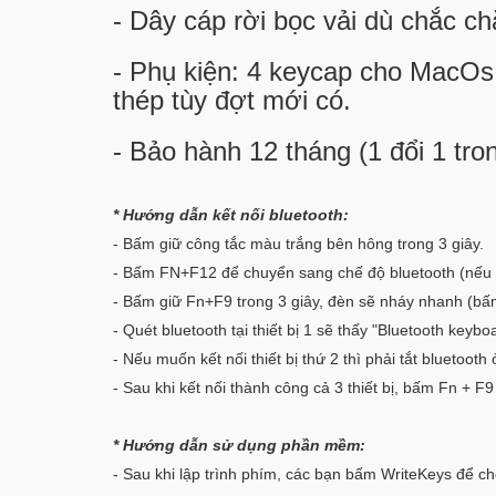
- Dây cáp rời bọc vải dù chắc c
- Phụ kiện: 4 keycap cho MacOs, 
thép tùy đợt mới có.
- Bảo hành 12 tháng (1 đổi 1 tro
* Hướng dẫn kết nối bluetooth:
- Bấm giữ công tắc màu trắng bên hông trong 3 giây.
- Bấm FN+F12 để chuyển sang chế độ bluetooth (nếu 
- Bấm giữ Fn+F9 trong 3 giây, đèn sẽ nháy nhanh (bấ
- Quét bluetooth tại thiết bị 1 sẽ thấy "Bluetooth key
- Nếu muốn kết nối thiết bị thứ 2 thì phải tắt bluetooth ở
- Sau khi kết nối thành công cả 3 thiết bị, bấm Fn + F9
* Hướng dẫn sử dụng phần mềm:
- Sau khi lập trình phím, các bạn bấm WriteKeys để c