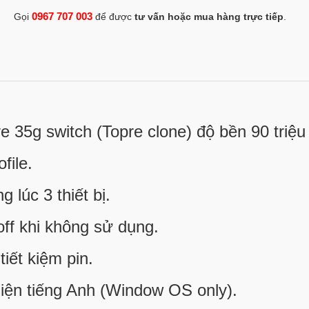
0967 707 003
Gọi
để được
tư vấn hoặc mua hàng trực tiếp
.
e 35g switch (Topre clone) độ bền 90 triệu 
file.
g lúc 3 thiết bị.
off khi không sử dụng.
iết kiệm pin.
 diện tiếng Anh (Window OS only).