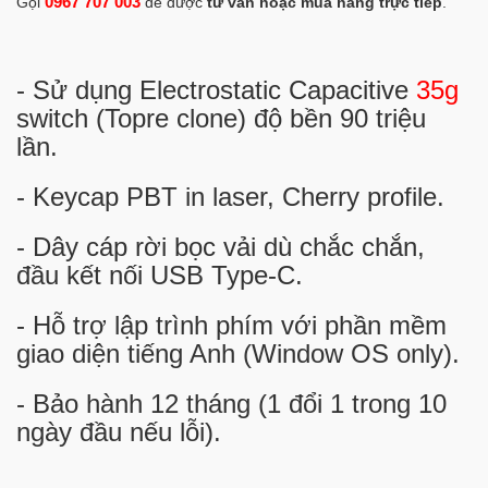
0967 707 003
Gọi
để được
tư vấn hoặc mua hàng trực tiếp
.
- Sử dụng Electrostatic Capacitive
35g
switch (Topre clone) độ bền 90 triệu
lần.
- Keycap PBT in laser, Cherry profile.
- Dây cáp rời bọc vải dù chắc chắn,
đầu kết nối USB Type-C.
- Hỗ trợ lập trình phím với phần mềm
giao diện tiếng Anh (Window OS only).
- Bảo hành 12 tháng (1 đổi 1 trong 10
ngày đầu nếu lỗi).