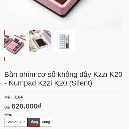
Bàn phím cơ số không dây Kzzi K20
- Numpad Kzzi K20 (Silent)
Mã :
3184
620.000₫
Giá :
Màu
Glacier Blue
Hồng
Vàng