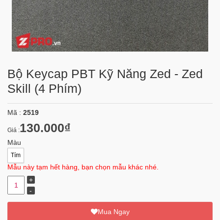
Bộ Keycap PBT Kỹ Năng Zed - Zed
Skill (4 Phím)
Mã :
2519
130.000₫
Giá :
Màu
Tím
Mẫu này tạm hết hàng, bạn chọn mẫu khác nhé.
Mua Ngay