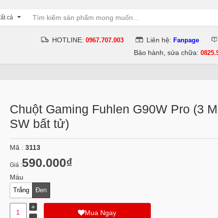
ất cả
HOTLINE:
Liên hệ:
0967.707.003
Fanpage
Bảo hành, sửa chữa:
0825.
Chuột Gaming Fuhlen G90W Pro (3 M
SW bất tử)
Mã :
3113
590.000₫
Giá :
Màu
Trắng
Đen
Mua Ngay