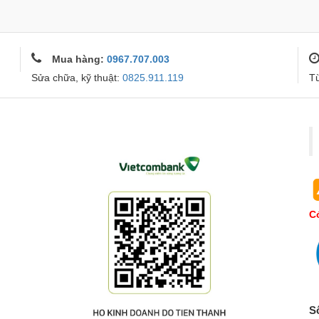
Mua hàng:
0967.707.003
Sửa chữa, kỹ thuật:
0825.911.119
T
Co
S