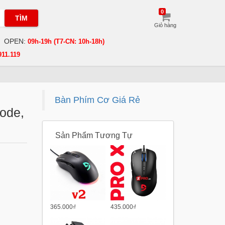
0
TÌM
Giỏ hàng
OPEN:
09h-19h (T7-CN: 10h-18h)
911.119
Bàn Phím Cơ Giá Rẻ
ode,
Sản Phẩm Tương Tự
365.000₫
435.000₫