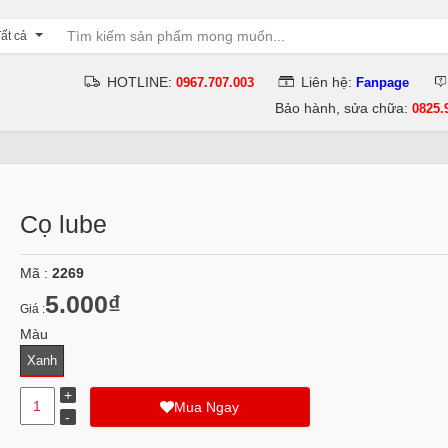
ất cả
HOTLINE:
Liên hệ:
0967.707.003
Fanpage
Bảo hành, sửa chữa:
0825.
Cọ lube
Mã :
2269
5.000₫
Giá :
Màu
Xanh
Mua Ngay