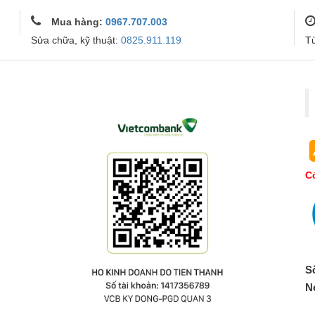
Mua hàng:
0967.707.003
Sửa chữa, kỹ thuật:
0825.911.119
T
Co
S
N