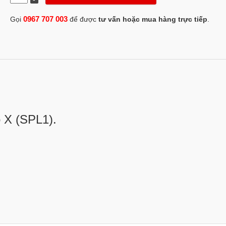
0967 707 003
Gọi
để được
tư vấn hoặc mua hàng trực tiếp
.
o X (SPL1).