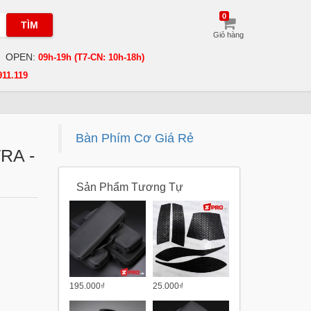
0
TÌM
Giỏ hàng
OPEN:
09h-19h (T7-CN: 10h-18h)
911.119
Bàn Phím Cơ Giá Rẻ
RA -
Sản Phẩm Tương Tự
195.000₫
25.000₫