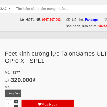
ất cả
HOTLINE:
Liên hệ:
0967.707.003
Fanpage
Bảo hành, sửa chữa:
0825.
Feet kính cường lực TalonGames ULT
GPro X - SPL1
Mã :
3177
320.000₫
Giá :
Màu
Vàng đen
Mua Ngay