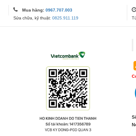
Mua hàng:
0967.707.003
Sửa chữa, kỹ thuật:
0825.911.119
T
Co
S
N