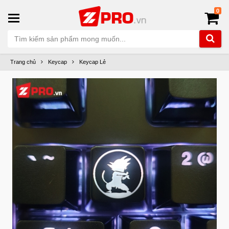
0
Trang chủ
Keycap
Keycap Lẻ