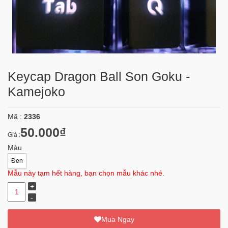
Keycap Dragon Ball Son Goku -
Kamejoko
Mã :
2336
50.000₫
Giá :
Màu
Đen
Mẫu này tạm hết hàng, bạn chọn mẫu khác nhé.
Mua Ngay