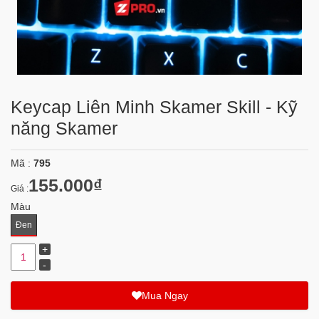
Keycap Liên Minh Skamer Skill - Kỹ
năng Skamer
Mã :
795
155.000₫
Giá :
Màu
Đen
Mua Ngay