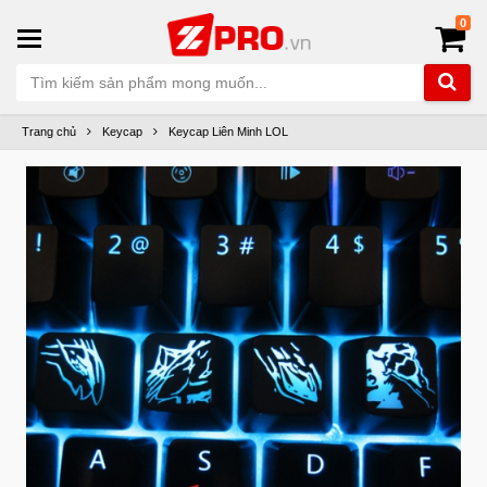
0
Trang chủ
Keycap
Keycap Liên Minh LOL