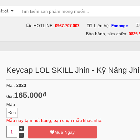
ất cả
HOTLINE:
Liên hệ:
0967.707.003
Fanpage
Bảo hành, sửa chữa:
0825.
Keycap LOL SKILL Jhin - Kỹ Năng Jhi
Mã :
2023
165.000₫
Giá :
Màu
Đen
Mẫu này tạm hết hàng, bạn chọn mẫu khác nhé.
Mua Ngay