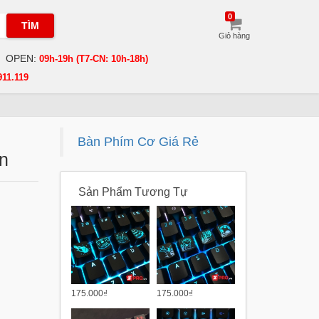
0
TÌM
Giỏ hàng
OPEN:
09h-19h (T7-CN: 10h-18h)
911.119
Bàn Phím Cơ Giá Rẻ
n
Sản Phẩm Tương Tự
175.000₫
175.000₫