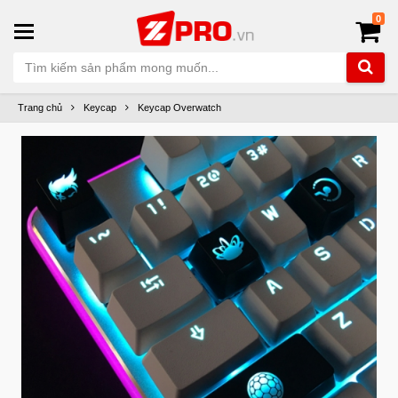
0
Trang chủ
Keycap
Keycap Overwatch