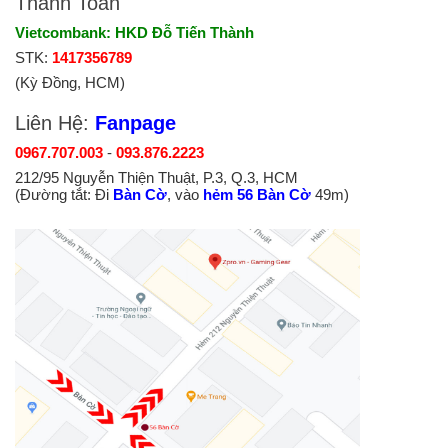
Thanh Toán
Vietcombank: HKD Đỗ Tiến Thành
STK:
1417356789
(Kỳ Đồng, HCM)
Liên Hệ:
Fanpage
0967.707.003
-
093.876.2223
212/95 Nguyễn Thiện Thuật, P.3, Q.3, HCM
(Đường tắt: Đi
Bàn Cờ
, vào
hẻm 56 Bàn Cờ
49m)