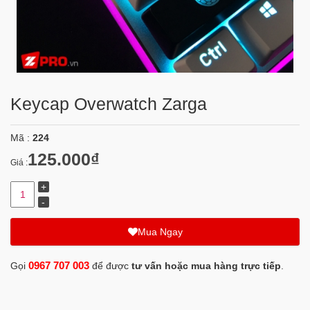
Keycap Overwatch Zarga
Mã :
224
125.000₫
Giá :
Mua Ngay
0967 707 003
Gọi
để được
tư vấn hoặc mua hàng trực tiếp
.