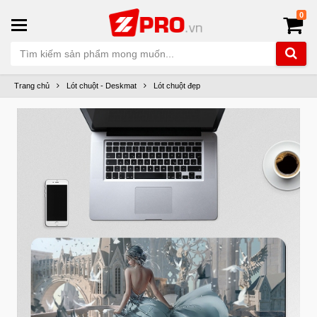
0
Trang chủ
Lót chuột - Deskmat
Lót chuột đẹp