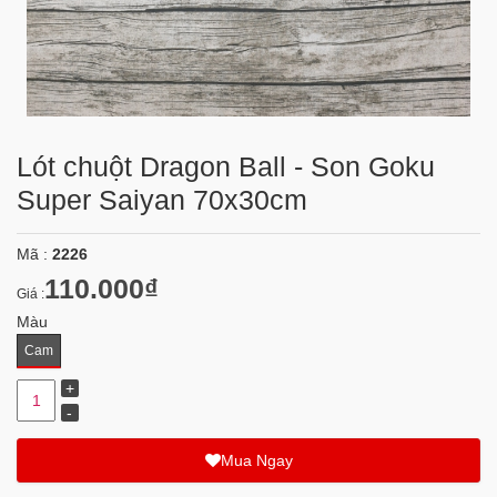
Lót chuột Dragon Ball - Son Goku
Super Saiyan 70x30cm
Mã :
2226
110.000₫
Giá :
Màu
Cam
Mua Ngay