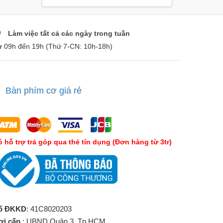
Làm việc tất cả các ngày trong tuần
ừ 09h đến 19h (Thứ 7-CN: 10h-18h)
Bàn phím cơ giá rẻ
́ hỗ trợ trả góp qua thẻ tín dụng (Đơn hàng từ 3tr)
ố ĐKKD
: 41C8020203
ơi cấp
: UBND Quận 3, Tp.HCM