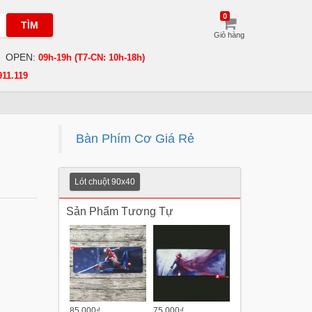
0
TÌM
Giỏ hàng
OPEN:
09h-19h (T7-CN: 10h-18h)
911.119
Bàn Phím Cơ Giá Rẻ
Lót chuột 90x40
Sản Phẩm Tương Tự
85.000₫
75.000₫