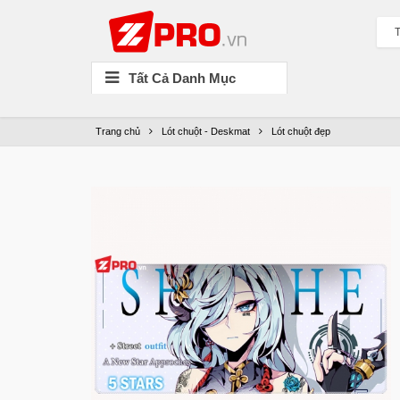
T
Tất Cả Danh Mục
Trang chủ
Lót chuột - Deskmat
Lót chuột đẹp