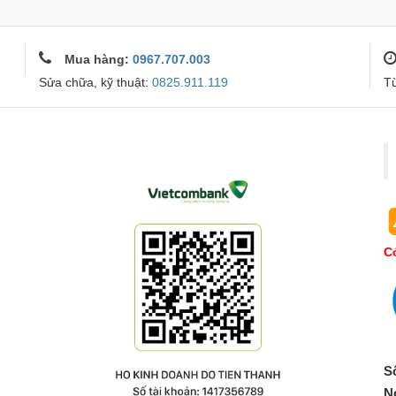
Mua hàng:
0967.707.003
Sửa chữa, kỹ thuật:
0825.911.119
T
Co
S
N