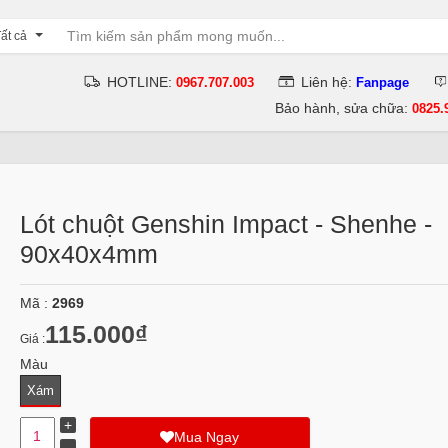
ất cả
HOTLINE:
Liên hệ:
0967.707.003
Fanpage
Bảo hành, sửa chữa:
0825.
Lót chuột Genshin Impact - Shenhe -
90x40x4mm
Mã :
2969
115.000₫
Giá :
Màu
Xám
Mua Ngay