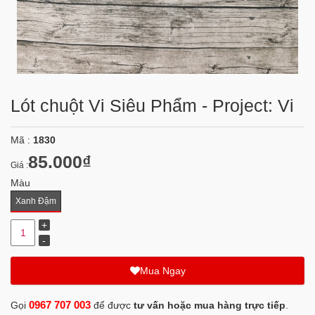
Lót chuột Vi Siêu Phẩm - Project: Vi
Mã :
1830
85.000₫
Giá :
Màu
Xanh Đậm
Mua Ngay
0967 707 003
Gọi
để được
tư vấn hoặc mua hàng trực tiếp
.