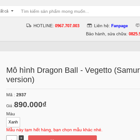
ất cả
HOTLINE:
Liên hệ:
0967.707.003
Fanpage
Bảo hành, sửa chữa:
0825.
Mô hình Dragon Ball - Vegetto (Samur
version)
Mã :
2937
890.000₫
Giá :
Màu
Xanh
Mẫu này tạm hết hàng, bạn chọn mẫu khác nhé.