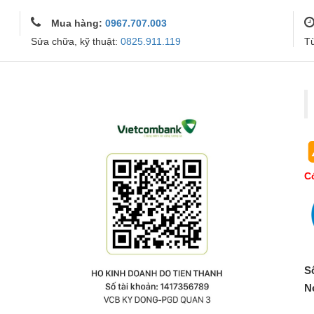
Mua hàng:
0967.707.003
Sửa chữa, kỹ thuật:
0825.911.119
T
Co
S
N