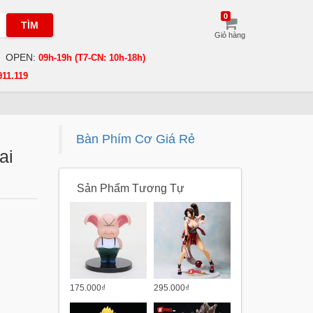
0
TÌM
Giỏ hàng
OPEN:
09h-19h (T7-CN: 10h-18h)
911.119
Bàn Phím Cơ Giá Rẻ
ai
Sản Phẩm Tương Tự
175.000₫
295.000₫