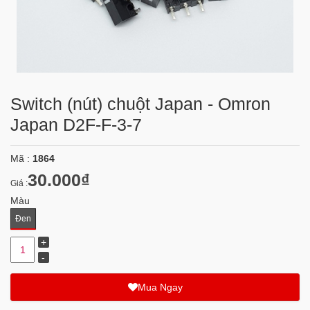
Switch (nút) chuột Japan - Omron
Japan D2F-F-3-7
Mã :
1864
30.000₫
Giá :
Màu
Đen
Mua Ngay