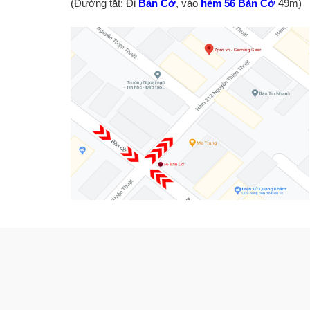
(Đường tắt: Đi
Bàn Cờ
, vào
hẻm 56 Bàn Cờ
49m)