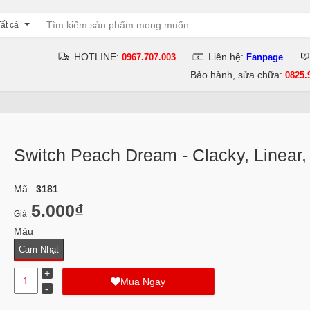
ất cả
HOTLINE:
Liên hệ:
0967.707.003
Fanpage
Bảo hành, sửa chữa:
0825.
Switch Peach Dream - Clacky, Linear,
Mã :
3181
5.000₫
Giá :
Màu
Cam Nhạt
Mua Ngay