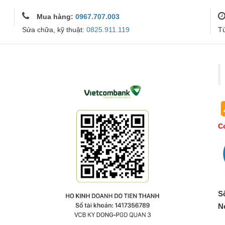
Mua hàng:
0967.707.003
Sửa chữa, kỹ thuật:
0825.911.119
T
Co
S
N