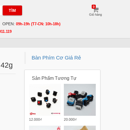
0
TÌM
Giỏ hàng
OPEN:
09h-19h (T7-CN: 10h-18h)
911.119
Bàn Phím Cơ Giá Rẻ
 42g
Sản Phẩm Tương Tự
12.000₫
20.000₫