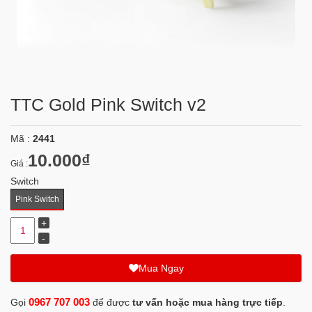
TTC Gold Pink Switch v2
Mã :
2441
10.000₫
Giá :
Switch
Pink Switch
Mua Ngay
0967 707 003
Gọi
để được
tư vấn hoặc mua hàng trực tiếp
.