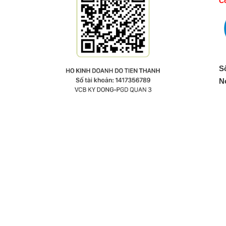
Co
S
N