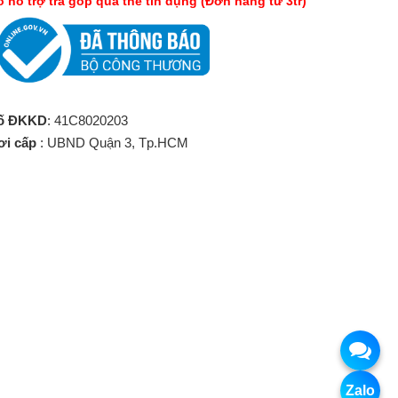
́ hỗ trợ trả góp qua thẻ tín dụng (Đơn hàng từ 3tr)
ố ĐKKD
: 41C8020203
ơi cấp
: UBND Quận 3, Tp.HCM
Zalo