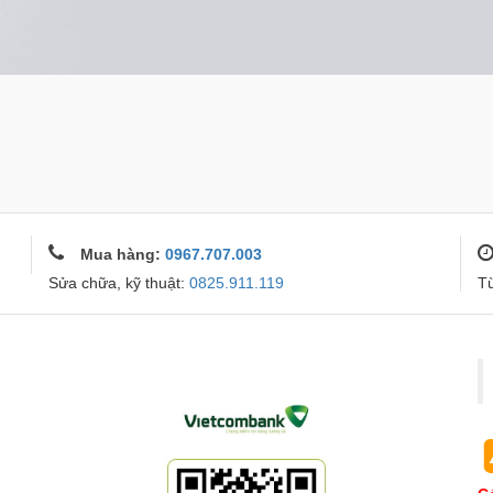
Mua hàng:
0967.707.003
Sửa chữa, kỹ thuật:
0825.911.119
T