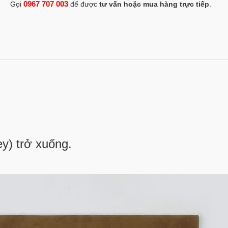
0967 707 003
Gọi
để được
tư vấn hoặc mua hàng trực tiếp
.
y) trở xuống.