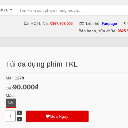
ất cả
HOTLINE:
Liên hệ:
0967.707.003
Fanpage
Bảo hành, sửa chữa:
0825.
Túi da đựng phím TKL
Mã :
1278
90.000₫
Giá :
Màu
Nâu
Mua Ngay