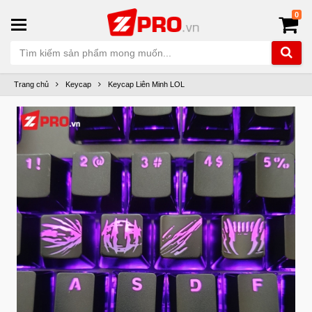
0
Trang chủ
Keycap
Keycap Liên Minh LOL