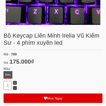
Bộ Keycap Liên Minh Irelia Vũ Kiếm
Sư - 4 phím xuyên led
Mã :
780
175.000₫
Giá :
Màu
Đen
Mua Ngay