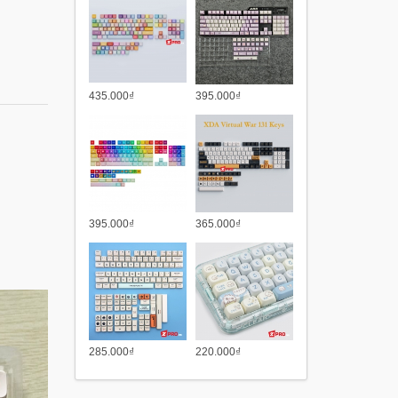
435.000₫
395.000₫
395.000₫
365.000₫
285.000₫
220.000₫