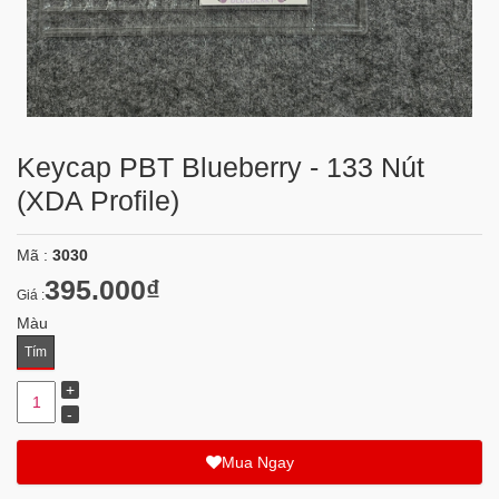
Keycap PBT Blueberry - 133 Nút
(XDA Profile)
Mã :
3030
395.000₫
Giá :
Màu
Tím
Mua Ngay