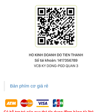
Bàn phím cơ giá rẻ
Có hỗ trợ trả góp qua thẻ tín dụng (Đơn hàng từ 3tr)