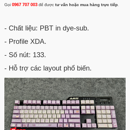
0967 707 003
Gọi
để được
tư vấn hoặc mua hàng trực tiếp
.
- Chất liệu: PBT in dye-sub.
- Profile XDA.
- Số nút: 133.
- Hỗ trợ các layout phổ biến.