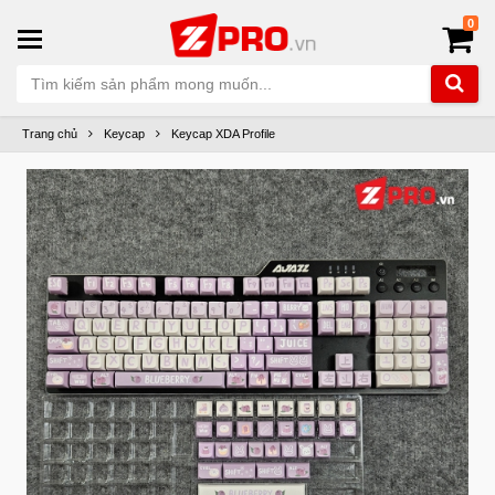
0
Trang chủ
Keycap
Keycap XDA Profile