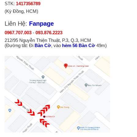
STK:
1417356789
(Kỳ Đồng, HCM)
Liên Hệ:
Fanpage
0967.707.003
-
093.876.2223
212/95 Nguyễn Thiện Thuật, P.3, Q.3, HCM
(Đường tắt: Đi
Bàn Cờ
, vào
hẻm 56 Bàn Cờ
49m)