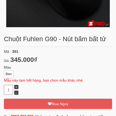
Chuột Fuhlen G90 - Nút bấm bất tử
Mã :
301
345.000₫
Giá :
Màu
Đen
Mẫu này tạm hết hàng, bạn chọn mẫu khác nhé.
Mua Ngay