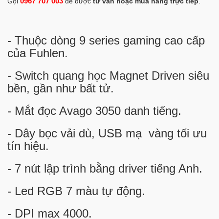
0967 707 003
Gọi
để được
tư vấn hoặc mua hàng trực tiếp
.
- Thuộc dòng 9 series gaming cao cấp
của Fuhlen.
- Switch quang học Magnet Driven siêu
bền, gần như bất tử.
- Mắt đọc Avago 3050 danh tiếng.
- Dây bọc vải dù, USB mạ vàng tối ưu
tín hiệu.
- 7 nút lập trình bằng driver tiếng Anh.
- Led RGB 7 màu tự động.
- DPI max 4000.