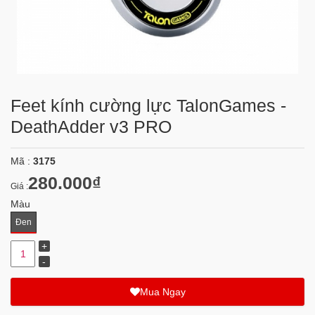
Feet kính cường lực TalonGames -
DeathAdder v3 PRO
Mã :
3175
280.000₫
Giá :
Màu
Đen
Mua Ngay