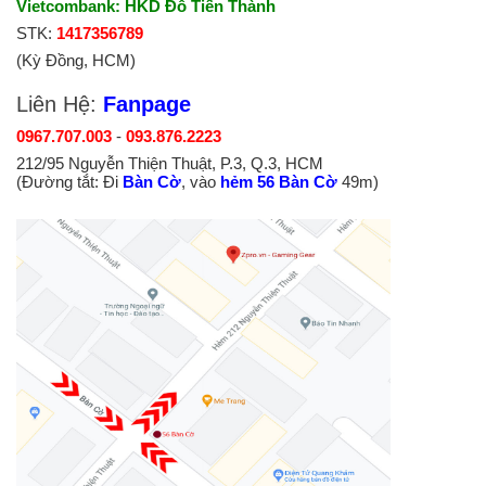
Vietcombank: HKD Đỗ Tiến Thành
STK:
1417356789
(Kỳ Đồng, HCM)
Liên Hệ:
Fanpage
0967.707.003
-
093.876.2223
212/95 Nguyễn Thiện Thuật, P.3, Q.3, HCM
(Đường tắt: Đi
Bàn Cờ
, vào
hẻm 56 Bàn Cờ
49m)