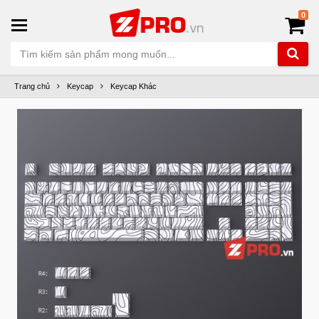
0
Trang chủ
Keycap
Keycap Khác