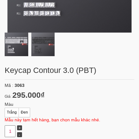
Keycap Contour 3.0 (PBT)
Mã :
3063
295.000₫
Giá :
Màu
Trắng
Đen
Mẫu này tạm hết hàng, bạn chọn mẫu khác nhé.