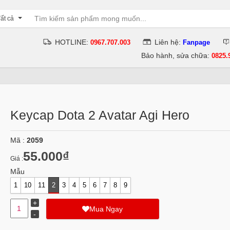
ất cả
HOTLINE:
Liên hệ:
0967.707.003
Fanpage
Bảo hành, sửa chữa:
0825.
Keycap Dota 2 Avatar Agi Hero
Mã :
2059
55.000₫
Giá :
Mẫu
1
10
11
2
3
4
5
6
7
8
9
Mua Ngay