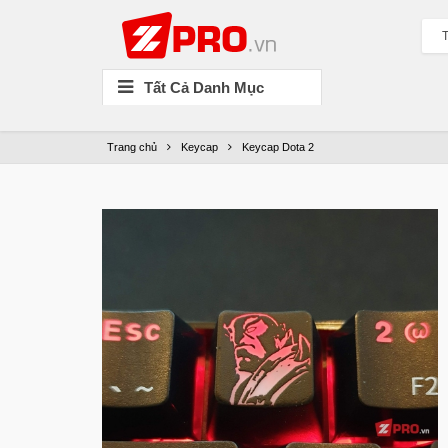
T
Tất Cả Danh Mục
Trang chủ
Keycap
Keycap Dota 2