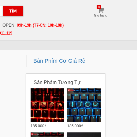
0
TÌM
Giỏ hàng
OPEN:
09h-19h (T7-CN: 10h-18h)
911.119
Bàn Phím Cơ Giá Rẻ
Sản Phẩm Tương Tự
185.000₫
185.000₫