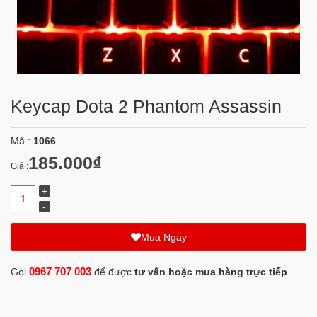
Keycap Dota 2 Phantom Assassin
Mã :
1066
185.000₫
Giá :
Mua Ngay
0967 707 003
Gọi
để được
tư vấn hoặc mua hàng trực tiếp
.