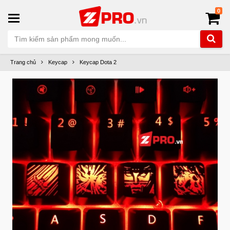
0
Trang chủ
Keycap
Keycap Dota 2