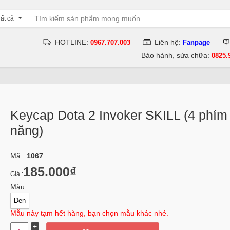
ất cả
HOTLINE:
Liên hệ:
0967.707.003
Fanpage
Bảo hành, sửa chữa:
0825.
Keycap Dota 2 Invoker SKILL (4 phím
năng)
Mã :
1067
185.000₫
Giá :
Màu
Đen
Mẫu này tạm hết hàng, bạn chọn mẫu khác nhé.