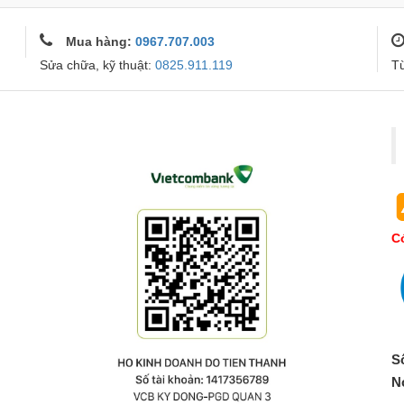
Mua hàng:
0967.707.003
Sửa chữa, kỹ thuật:
0825.911.119
T
Co
S
N