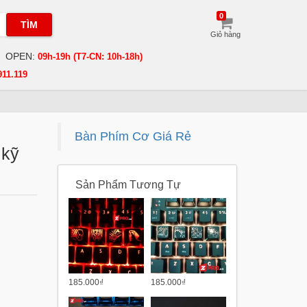
0
TÌM
Giỏ hàng
OPEN:
09h-19h (T7-CN: 10h-18h)
911.119
Bàn Phím Cơ Giá Rẻ
 kỹ
Sản Phẩm Tương Tự
185.000₫
185.000₫