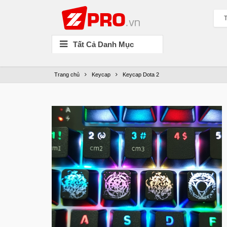
T
Tất Cả Danh Mục
Trang chủ
Keycap
Keycap Dota 2