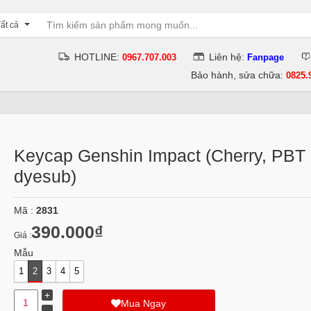
ất cả
HOTLINE:
Liên hệ:
0967.707.003
Fanpage
Bảo hành, sửa chữa:
0825.
Keycap Genshin Impact (Cherry, PBT
dyesub)
Mã :
2831
390.000₫
Giá :
Mẫu
1
2
3
4
5
Mua Ngay