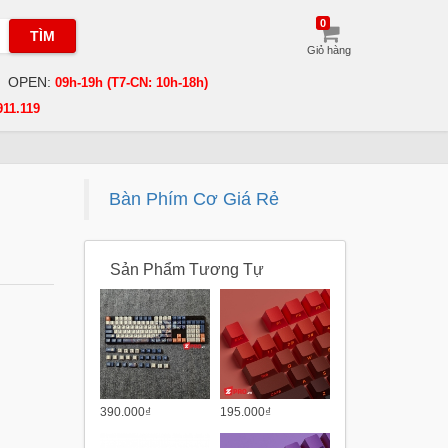
0
TÌM
Giỏ hàng
OPEN:
09h-19h (T7-CN: 10h-18h)
911.119
Bàn Phím Cơ Giá Rẻ
Sản Phẩm Tương Tự
390.000₫
195.000₫