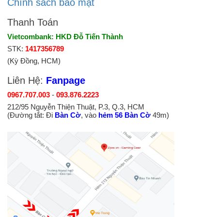
Chính sách bảo mật
Thanh Toán
Vietcombank: HKD Đỗ Tiến Thành
STK:
1417356789
(Kỳ Đồng, HCM)
Liên Hệ:
Fanpage
0967.707.003
-
093.876.2223
212/95 Nguyễn Thiện Thuật, P.3, Q.3, HCM
(Đường tắt: Đi
Bàn Cờ
, vào
hẻm 56 Bàn Cờ
49m)