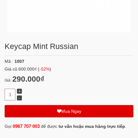
Keycap Mint Russian
Mã :
1007
Giá cũ:
600.000₫
(
-52%
)
290.000₫
Giá :
Mua Ngay
0967 707 003
Gọi
để được
tư vấn hoặc mua hàng trực tiếp
.