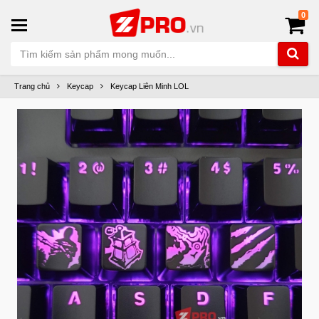
0
Trang chủ
Keycap
Keycap Liên Minh LOL