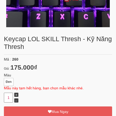
Keycap LOL SKILL Thresh - Kỹ Năng
Thresh
Mã :
260
175.000₫
Giá :
Màu
Đen
Mẫu này tạm hết hàng, bạn chọn mẫu khác nhé.
Mua Ngay