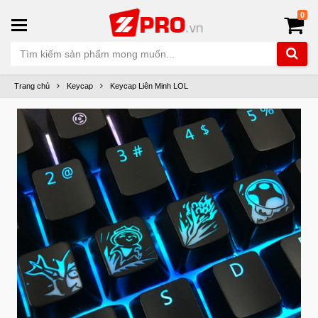
0
Trang chủ
Keycap
Keycap Liên Minh LOL