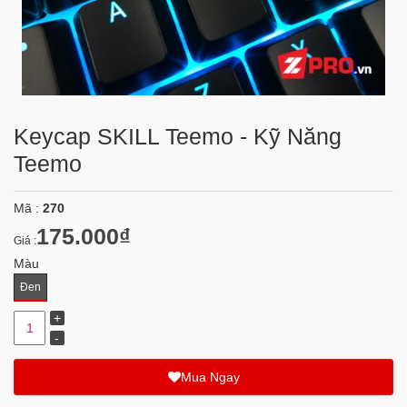
Keycap SKILL Teemo - Kỹ Năng
Teemo
Mã :
270
175.000₫
Giá :
Màu
Đen
Mua Ngay