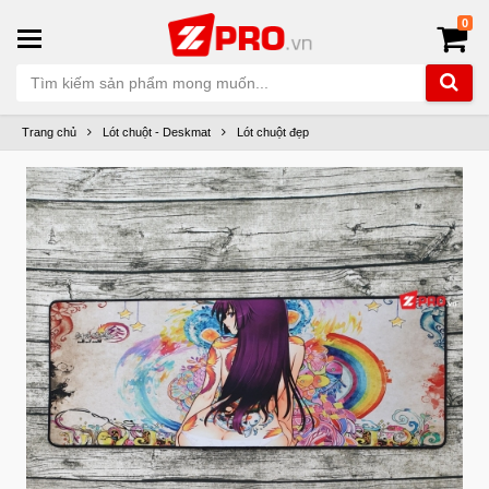
0
Trang chủ
Lót chuột - Deskmat
Lót chuột đẹp