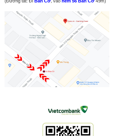
(Đường tắt: Đi
Bàn Cờ
, vào
hẻm 56 Bàn Cờ
49m)