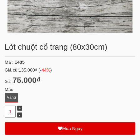
Lót chuột cổ trang (80x30cm)
Mã :
1435
Giá cũ:
135.000₫
(
-44%
)
75.000₫
Giá :
Màu
Vàng
Mua Ngay