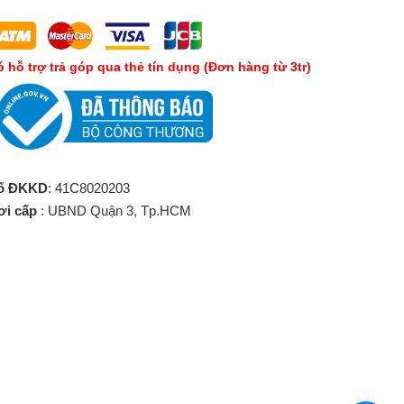
́ hỗ trợ trả góp qua thẻ tín dụng (Đơn hàng từ 3tr)
ố ĐKKD
: 41C8020203
ơi cấp
: UBND Quận 3, Tp.HCM