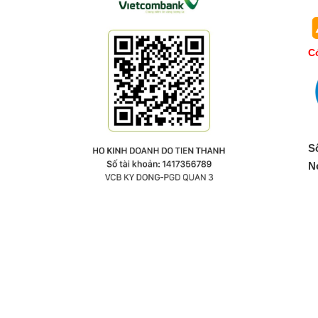
Co
S
N