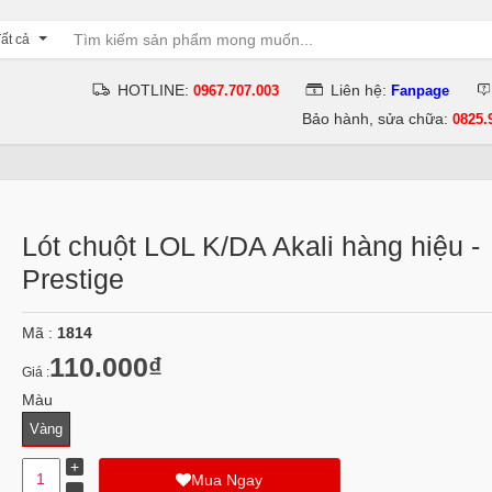
ất cả
HOTLINE:
Liên hệ:
0967.707.003
Fanpage
Bảo hành, sửa chữa:
0825.
Lót chuột LOL K/DA Akali hàng hiệu -
Prestige
Mã :
1814
110.000₫
Giá :
Màu
Vàng
Mua Ngay