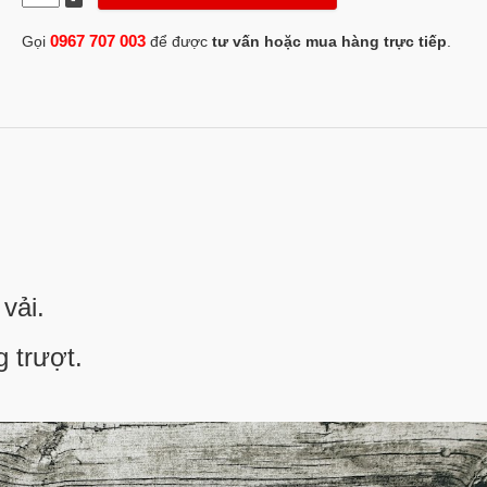
0967 707 003
Gọi
để được
tư vấn hoặc mua hàng trực tiếp
.
vải.
 trượt.