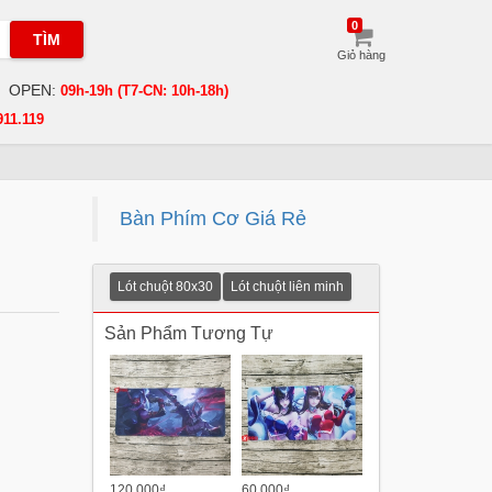
0
TÌM
Giỏ hàng
OPEN:
09h-19h (T7-CN: 10h-18h)
911.119
Bàn Phím Cơ Giá Rẻ
Lót chuột 80x30
Lót chuột liên minh
Sản Phẩm Tương Tự
120.000₫
60.000₫