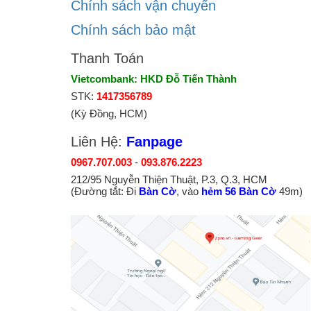
Chính sách vận chuyển
Chính sách bảo mật
Thanh Toán
Vietcombank: HKD Đỗ Tiến Thành
STK:
1417356789
(Kỳ Đồng, HCM)
Liên Hệ:
Fanpage
0967.707.003
-
093.876.2223
212/95 Nguyễn Thiện Thuật, P.3, Q.3, HCM
(Đường tắt: Đi
Bàn Cờ
, vào
hẻm 56 Bàn Cờ
49m)