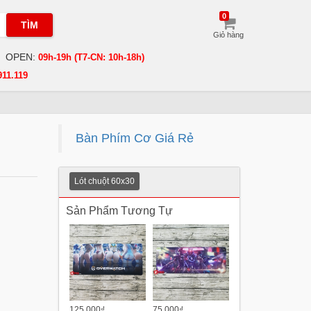
0
TÌM
Giỏ hàng
OPEN:
09h-19h (T7-CN: 10h-18h)
911.119
Bàn Phím Cơ Giá Rẻ
Lót chuột 60x30
Sản Phẩm Tương Tự
125.000₫
75.000₫