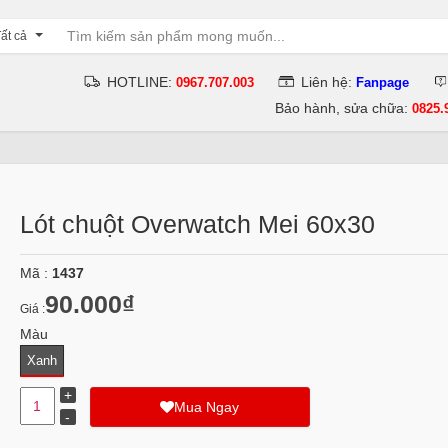
ất cả
HOTLINE:
Liên hệ:
0967.707.003
Fanpage
Bảo hành, sửa chữa:
0825.
Lót chuột Overwatch Mei 60x30
Mã :
1437
90.000₫
Giá :
Màu
Xanh
Mua Ngay