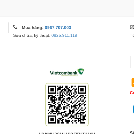
Mua hàng:
0967.707.003
Sửa chữa, kỹ thuật:
0825.911.119
T
Co
S