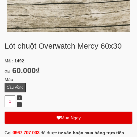
Lót chuột Overwatch Mercy 60x30
Mã :
1492
60.000₫
Giá :
Màu
Cầu Vồng
Mua Ngay
0967 707 003
Gọi
để được
tư vấn hoặc mua hàng trực tiếp
.