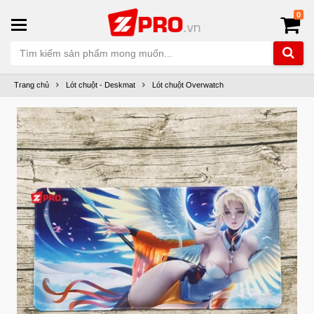
0
Trang chủ
Lót chuột - Deskmat
Lót chuột Overwatch